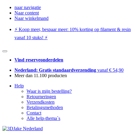
naar navigatie
Naar content
Naar winkelmand
⚡️ Koop meer, bespaar meer: ​​10% korting op filament & resin
vanaf 10 stuks! ⚡️
Vind reserveonderdelen
Nederland: Gratis standaardverzending
vanaf € 54,90
Meer dan 11.100 producten
Help
Waar is mijn bestelling?
Retourneringen
Verzendkosten
Betalingsmethoden
Contact
Alle help-thema`s