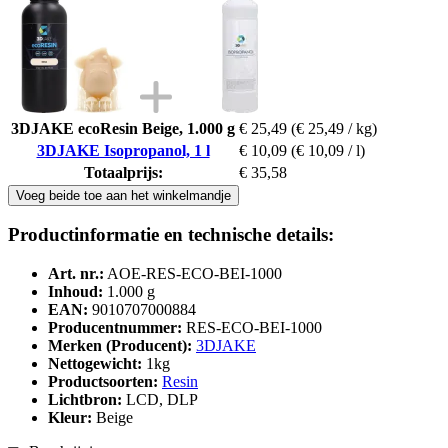
3DJAKE ecoResin Beige, 1.000 g
€ 25,49
(€ 25,49 / kg)
3DJAKE Isopropanol, 1 l
€ 10,09
(€ 10,09 / l)
Totaalprijs:
€ 35,58
Voeg beide toe aan het winkelmandje
Productinformatie en technische details:
Art. nr.:
AOE-RES-ECO-BEI-1000
Inhoud:
1.000 g
EAN:
9010707000884
Producentnummer:
RES-ECO-BEI-1000
Merken (Producent):
3DJAKE
Nettogewicht:
1kg
Productsoorten:
Resin
Lichtbron:
LCD, DLP
Kleur:
Beige