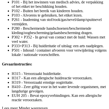
P101 - Bij het inwinnen van medisch advies, de verpakking
of het etiket ter beschikking houden.
P102 - Buiten het bereik van kinderen houden.
P103 - Alvorens te gebruiken, het etiket lezen.
P261 - Inademing van stof/rook/gas/nevel/damp/spuitnevel
vermijden.
P280 - Beschermende handschoenen/beschermende
kleding/oogbescherming/gelaatsbescherming dragen.
P302 + P352 - In geval van contact met de huid: Wassen met
veel water.
P333+P313 - Bij huidirritatie of uitslag: een arts raadplegen.
P501 - Inhoud / container afvoeren voor verwijdering volgens
lokale / nationale voorschriften.
Gevaarinstructies:
H315 - Veroorzaakt huidirritatie.
H317 - Kan een allergische huidreactie veroorzaken.
H319 - Veroorzaakt ernstige oogirritatie.
H410 - Zeer giftig voor in het water levende organismen, met
langdurige gevolgen.
EUH 205 - Bevat epoxyverbindingen. Kan een allergische
reactie veroorzaken.
Lees meer
Minder weergeven