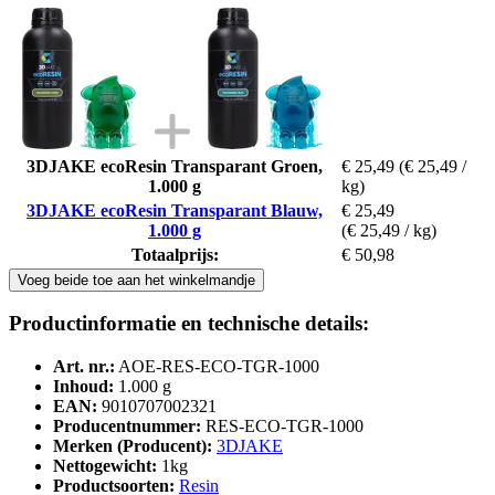
3DJAKE ecoResin Transparant Groen,
€ 25,49
(€ 25,49 /
1.000 g
kg)
3DJAKE ecoResin Transparant Blauw,
€ 25,49
1.000 g
(€ 25,49 / kg)
Totaalprijs:
€ 50,98
Voeg beide toe aan het winkelmandje
Productinformatie en technische details:
Art. nr.:
AOE-RES-ECO-TGR-1000
Inhoud:
1.000 g
EAN:
9010707002321
Producentnummer:
RES-ECO-TGR-1000
Merken (Producent):
3DJAKE
Nettogewicht:
1kg
Productsoorten:
Resin