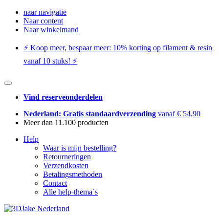
naar navigatie
Naar content
Naar winkelmand
⚡️ Koop meer, bespaar meer: ​​10% korting op filament & resin
vanaf 10 stuks! ⚡️
Vind reserveonderdelen
Nederland: Gratis standaardverzending
vanaf € 54,90
Meer dan 11.100 producten
Help
Waar is mijn bestelling?
Retourneringen
Verzendkosten
Betalingsmethoden
Contact
Alle help-thema`s