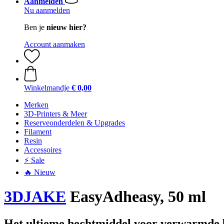
Aanmelden
Nu aanmelden
Ben je
nieuw hier?
Account aanmaken
Winkelmandje
€ 0,00
Merken
3D-Printers & Meer
Reserveonderdelen & Upgrades
Filament
Resin
Accessoires
⚡ Sale
🔥 Nieuw
3DJAKE
EasyAdheasy, 50 ml
Het ultieme hechtmiddel voor verwarmde