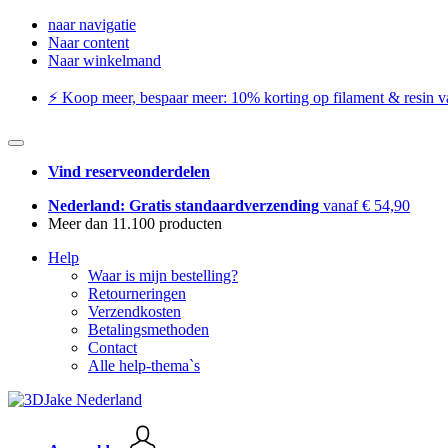
naar navigatie
Naar content
Naar winkelmand
⚡️ Koop meer, bespaar meer: ​​10% korting op filament & resin va
Vind reserveonderdelen
Nederland: Gratis standaardverzending
vanaf € 54,90
Meer dan 11.100 producten
Help
Waar is mijn bestelling?
Retourneringen
Verzendkosten
Betalingsmethoden
Contact
Alle help-thema`s