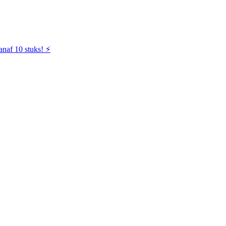
naf 10 stuks! ⚡️