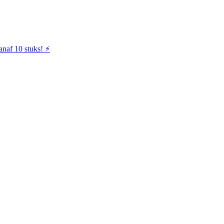
naf 10 stuks! ⚡️