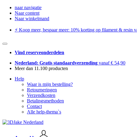
naar navigatie
Naar content
Naar winkelmand
⚡️ Koop meer, bespaar meer: ​​10% korting op filament & resin va
Vind reserveonderdelen
Nederland: Gratis standaardverzending
vanaf € 54,90
Meer dan 11.100 producten
Help
Waar is mijn bestelling?
Retourneringen
Verzendkosten
Betalingsmethoden
Contact
Alle help-thema`s