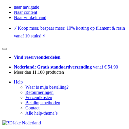
naar navigatie
Naar content
Naar winkelmand
⚡️ Koop meer, bespaar meer: ​​10% korting op filament & resin
vanaf 10 stuks! ⚡️
Vind reserveonderdelen
Nederland: Gratis standaardverzending
vanaf € 54,90
Meer dan 11.100 producten
Help
Waar is mijn bestelling?
Retourneringen
Verzendkosten
Betalingsmethoden
Contact
Alle help-thema`s