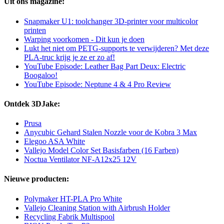
Uit ons magazine:
Snapmaker U1: toolchanger 3D-printer voor multicolor
printen
Warping voorkomen - Dit kun je doen
Lukt het niet om PETG-supports te verwijderen? Met deze
PLA-truc krijg je ze er zo af!
YouTube Episode: Leather Bag Part Deux: Electric
Boogaloo!
YouTube Episode: Neptune 4 & 4 Pro Review
Ontdek 3DJake:
Prusa
Anycubic Gehard Stalen Nozzle voor de Kobra 3 Max
Elegoo ASA White
Vallejo Model Color Set Basisfarben (16 Farben)
Noctua Ventilator NF-A12x25 12V
Nieuwe producten:
Polymaker HT-PLA Pro White
Vallejo Cleaning Station with Airbrush Holder
Recycling Fabrik Multispool