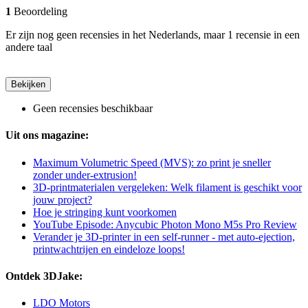
1
Beoordeling
Er zijn nog geen recensies in het Nederlands, maar 1 recensie in een
andere taal
Bekijken
Geen recensies beschikbaar
Uit ons magazine:
Maximum Volumetric Speed (MVS): zo print je sneller
zonder under-extrusion!
3D-printmaterialen vergeleken: Welk filament is geschikt voor
jouw project?
Hoe je stringing kunt voorkomen
YouTube Episode: Anycubic Photon Mono M5s Pro Review
Verander je 3D-printer in een self-runner - met auto-ejection,
printwachtrijen en eindeloze loops!
Ontdek 3DJake:
LDO Motors