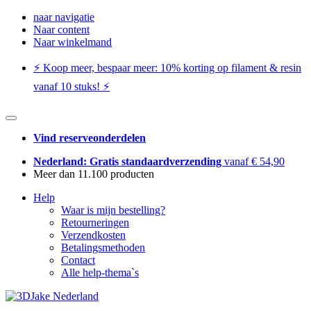
naar navigatie
Naar content
Naar winkelmand
⚡️ Koop meer, bespaar meer: ​​10% korting op filament & resin
vanaf 10 stuks! ⚡️
Vind reserveonderdelen
Nederland: Gratis standaardverzending
vanaf € 54,90
Meer dan 11.100 producten
Help
Waar is mijn bestelling?
Retourneringen
Verzendkosten
Betalingsmethoden
Contact
Alle help-thema`s