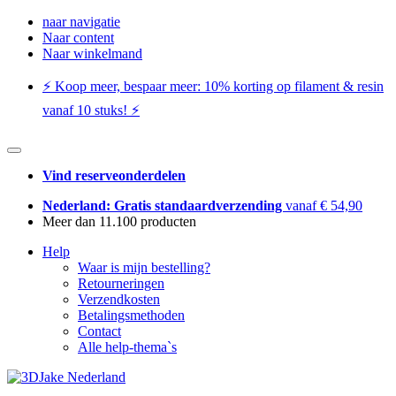
naar navigatie
Naar content
Naar winkelmand
⚡️ Koop meer, bespaar meer: ​​10% korting op filament & resin
vanaf 10 stuks! ⚡️
Vind reserveonderdelen
Nederland: Gratis standaardverzending
vanaf € 54,90
Meer dan 11.100 producten
Help
Waar is mijn bestelling?
Retourneringen
Verzendkosten
Betalingsmethoden
Contact
Alle help-thema`s