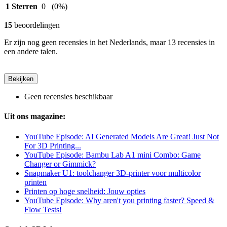
1 Sterren
0
(0%)
15
beoordelingen
Er zijn nog geen recensies in het Nederlands, maar 13 recensies in
een andere talen.
Bekijken
Geen recensies beschikbaar
Uit ons magazine:
YouTube Episode: AI Generated Models Are Great! Just Not
For 3D Printing...
YouTube Episode: Bambu Lab A1 mini Combo: Game
Changer or Gimmick?
Snapmaker U1: toolchanger 3D-printer voor multicolor
printen
Printen op hoge snelheid: Jouw opties
YouTube Episode: Why aren't you printing faster? Speed &
Flow Tests!