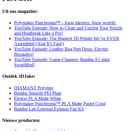
Uit ons magazine:
Polymaker Panchroma™ - Jouw kleuren. Jouw wereld.
YouTube Episode: How to Clean and Unclog Your Nozzle
and Heatbreak Like a Pro!
YouTube Episode: The Biggest 3D Printer We’ve EVER
Assembled (And It’s Fast!)
YouTube Episode: Leather Bag Part Deux: Electric
Boogaloo!
YouTube Episode: Game-Changer: Bambu A1 mini
SwapMod!
Ontdek 3DJake:
DIAMANT Polymer
Bambu Smooth PEI Plate
Elegoo PLA Matte White
Polymaker Panchroma™ PLA Matte Pastel Coral
Bambu Lab External Exhaust Fan Kit
Nieuwe producten: