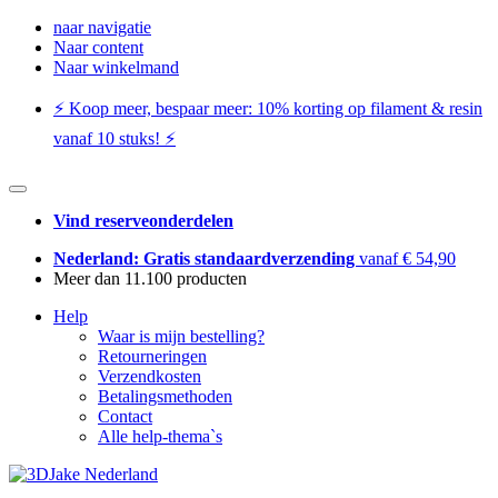
naar navigatie
Naar content
Naar winkelmand
⚡️ Koop meer, bespaar meer: ​​10% korting op filament & resin
vanaf 10 stuks! ⚡️
Vind reserveonderdelen
Nederland: Gratis standaardverzending
vanaf € 54,90
Meer dan 11.100 producten
Help
Waar is mijn bestelling?
Retourneringen
Verzendkosten
Betalingsmethoden
Contact
Alle help-thema`s