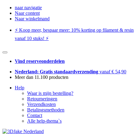
naar navigatie
Naar content
Naar winkelmand
⚡️ Koop meer, bespaar meer: ​​10% korting op filament & resin
vanaf 10 stuks! ⚡️
Vind reserveonderdelen
Nederland: Gratis standaardverzending
vanaf € 54,90
Meer dan 11.100 producten
Help
Waar is mijn bestelling?
Retourneringen
Verzendkosten
Betalingsmethoden
Contact
Alle help-thema`s