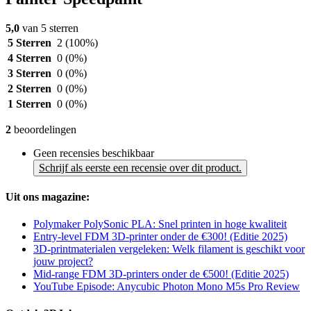
5,0
van 5 sterren
5 Sterren
2
(100%)
4 Sterren
0
(0%)
3 Sterren
0
(0%)
2 Sterren
0
(0%)
1 Sterren
0
(0%)
2
beoordelingen
Geen recensies beschikbaar
Schrijf als eerste een recensie over dit product.
Uit ons magazine:
Polymaker PolySonic PLA: Snel printen in hoge kwaliteit
Entry-level FDM 3D-printer onder de €300! (Editie 2025)
3D-printmaterialen vergeleken: Welk filament is geschikt voor
jouw project?
Mid-range FDM 3D-printers onder de €500! (Editie 2025)
YouTube Episode: Anycubic Photon Mono M5s Pro Review