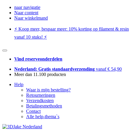
naar navigatie
Naar content
Naar winkelmand
⚡️ Koop meer, bespaar meer: ​​10% korting op filament & resin
vanaf 10 stuks! ⚡️
Vind reserveonderdelen
Nederland: Gratis standaardverzending
vanaf € 54,90
Meer dan 11.100 producten
Help
Waar is mijn bestelling?
Retourneringen
Verzendkosten
Betalingsmethoden
Contact
Alle help-thema`s