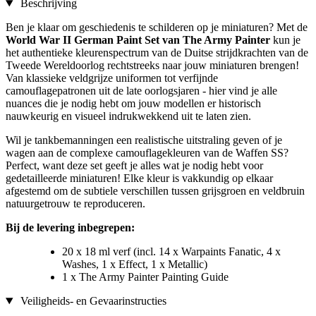
Beschrijving
Ben je klaar om geschiedenis te schilderen op je miniaturen? Met de
World War II German Paint Set van The Army Painter
kun je
het authentieke kleurenspectrum van de Duitse strijdkrachten van de
Tweede Wereldoorlog rechtstreeks naar jouw miniaturen brengen!
Van klassieke veldgrijze uniformen tot verfijnde
camouflagepatronen uit de late oorlogsjaren - hier vind je alle
nuances die je nodig hebt om jouw modellen er historisch
nauwkeurig en visueel indrukwekkend uit te laten zien.
Wil je tankbemanningen een realistische uitstraling geven of je
wagen aan de complexe camouflagekleuren van de Waffen SS?
Perfect, want deze set geeft je alles wat je nodig hebt voor
gedetailleerde miniaturen! Elke kleur is vakkundig op elkaar
afgestemd om de subtiele verschillen tussen grijsgroen en veldbruin
natuurgetrouw te reproduceren.
Bij de levering inbegrepen:
20 x 18 ml verf (incl. 14 x Warpaints Fanatic, 4 x
Washes, 1 x Effect, 1 x Metallic)
1 x The Army Painter Painting Guide
Veiligheids- en Gevaarinstructies