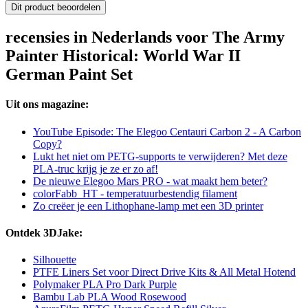
Dit product beoordelen
recensies in Nederlands voor The Army
Painter Historical: World War II
German Paint Set
Uit ons magazine:
YouTube Episode: The Elegoo Centauri Carbon 2 - A Carbon
Copy?
Lukt het niet om PETG-supports te verwijderen? Met deze
PLA-truc krijg je ze er zo af!
De nieuwe Elegoo Mars PRO - wat maakt hem beter?
colorFabb_HT - temperatuurbestendig filament
Zo creëer je een Lithophane-lamp met een 3D printer
Ontdek 3DJake:
Silhouette
PTFE Liners Set voor Direct Drive Kits & All Metal Hotend
Polymaker PLA Pro Dark Purple
Bambu Lab PLA Wood Rosewood