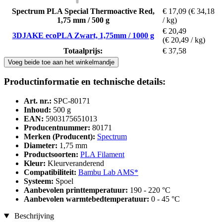
Spectrum PLA Special Thermoactive Red,
€ 17,09
(€ 34,18
1,75 mm / 500 g
/ kg)
€ 20,49
3DJAKE ecoPLA Zwart, 1,75mm / 1000 g
(€ 20,49 / kg)
Totaalprijs:
€ 37,58
Voeg beide toe aan het winkelmandje
Productinformatie en technische details:
Art. nr.:
SPC-80171
Inhoud:
500 g
EAN:
5903175651013
Producentnummer:
80171
Merken (Producent):
Spectrum
Diameter:
1,75 mm
Productsoorten:
PLA Filament
Kleur:
Kleurveranderend
Compatibiliteit:
Bambu Lab AMS*
Systeem:
Spoel
Aanbevolen printtemperatuur:
190 - 220 °C
Aanbevolen warmtebedtemperatuur:
0 - 45 °C
Beschrijving