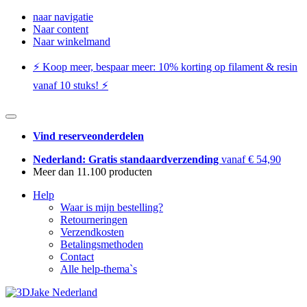
naar navigatie
Naar content
Naar winkelmand
⚡️ Koop meer, bespaar meer: ​​10% korting op filament & resin
vanaf 10 stuks! ⚡️
Vind reserveonderdelen
Nederland: Gratis standaardverzending
vanaf € 54,90
Meer dan 11.100 producten
Help
Waar is mijn bestelling?
Retourneringen
Verzendkosten
Betalingsmethoden
Contact
Alle help-thema`s