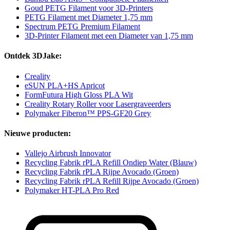
Goud PETG Filament voor 3D-Printers
PETG Filament met Diameter 1,75 mm
Spectrum PETG Premium Filament
3D-Printer Filament met een Diameter van 1,75 mm
Ontdek 3DJake:
Creality
eSUN PLA+HS Apricot
FormFutura High Gloss PLA Wit
Creality Rotary Roller voor Lasergraveerders
Polymaker Fiberon™ PPS-GF20 Grey
Nieuwe producten:
Vallejo Airbrush Innovator
Recycling Fabrik rPLA Refill Ondiep Water (Blauw)
Recycling Fabrik rPLA Rijpe Avocado (Groen)
Recycling Fabrik rPLA Refill Rijpe Avocado (Groen)
Polymaker HT-PLA Pro Red