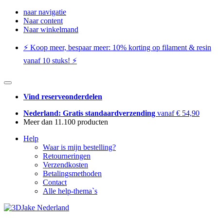
naar navigatie
Naar content
Naar winkelmand
⚡️ Koop meer, bespaar meer: ​​10% korting op filament & resin
vanaf 10 stuks! ⚡️
Vind reserveonderdelen
Nederland: Gratis standaardverzending
vanaf € 54,90
Meer dan 11.100 producten
Help
Waar is mijn bestelling?
Retourneringen
Verzendkosten
Betalingsmethoden
Contact
Alle help-thema`s