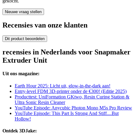
gekocht.
Nieuwe vraag stellen
Recensies van onze klanten
Dit product beoordelen
recensies in Nederlands voor Snapmaker
Extruder Unit
Uit ons magazine:
Earth Hour 2025: Licht uit, glow-in-the-dark aan!
Entry-level FDM 3D-printer onder de €300! (Editie 2025)
Producttest: UniFormation GKtwo, Resin Curing Station &
Ultra Sonic Resin Cleaner
YouTube Episode: Anycubic Photon Mono M5s Pro Review
YouTube Episode: This Part Is Strong And Stiff....But
Hollow!
Ontdek 3DJake: