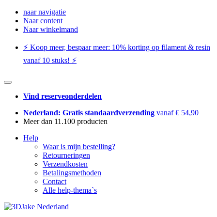
naar navigatie
Naar content
Naar winkelmand
⚡️ Koop meer, bespaar meer: ​​10% korting op filament & resin
vanaf 10 stuks! ⚡️
Vind reserveonderdelen
Nederland: Gratis standaardverzending
vanaf € 54,90
Meer dan 11.100 producten
Help
Waar is mijn bestelling?
Retourneringen
Verzendkosten
Betalingsmethoden
Contact
Alle help-thema`s