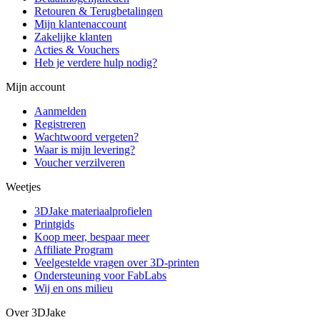
Retouren & Terugbetalingen
Mijn klantenaccount
Zakelijke klanten
Acties & Vouchers
Heb je verdere hulp nodig?
Mijn account
Aanmelden
Registreren
Wachtwoord vergeten?
Waar is mijn levering?
Voucher verzilveren
Weetjes
3DJake materiaalprofielen
Printgids
Koop meer, bespaar meer
Affiliate Program
Veelgestelde vragen over 3D-printen
Ondersteuning voor FabLabs
Wij en ons milieu
Over 3DJake