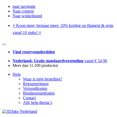
naar navigatie
Naar content
Naar winkelmand
⚡️ Koop meer, bespaar meer: ​​10% korting op filament & resin
vanaf 10 stuks! ⚡️
Vind reserveonderdelen
Nederland: Gratis standaardverzending
vanaf € 54,90
Meer dan 11.100 producten
Help
Waar is mijn bestelling?
Retourneringen
Verzendkosten
Betalingsmethoden
Contact
Alle help-thema`s