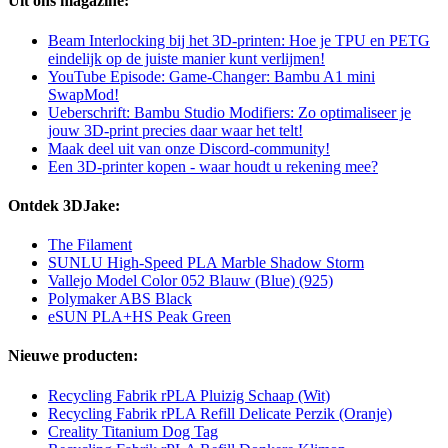
Uit ons magazine:
Beam Interlocking bij het 3D-printen: Hoe je TPU en PETG
eindelijk op de juiste manier kunt verlijmen!
YouTube Episode: Game-Changer: Bambu A1 mini
SwapMod!
Ueberschrift: Bambu Studio Modifiers: Zo optimaliseer je
jouw 3D-print precies daar waar het telt!
Maak deel uit van onze Discord-community!
Een 3D-printer kopen - waar houdt u rekening mee?
Ontdek 3DJake:
The Filament
SUNLU High-Speed PLA Marble Shadow Storm
Vallejo Model Color 052 Blauw (Blue) (925)
Polymaker ABS Black
eSUN PLA+HS Peak Green
Nieuwe producten:
Recycling Fabrik rPLA Pluizig Schaap (Wit)
Recycling Fabrik rPLA Refill Delicate Perzik (Oranje)
Creality Titanium Dog Tag