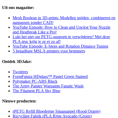
Uit ons magazine:
Mesh Boolean in 3D-prints: Modellen snijden, combineren en
aanpassen zonder CAD!
YouTube Episode: How to Clean and Unclog Your Nozzle
and Heatbreak Like a Pro!
Lukt het niet om PETG-supports te verwijderen? Met deze
PLA-truc krijg je ze er zo af!
YouTube Episode: E-Steps and Rotation Distance Tuning
5 betaalbare MSLA-printers voor beginners
Ontdek 3DJake:
Twotrees
FormFutura HDglass™ Pastel Green Stained
Polymaker PC-ABS Black
The Army Painter Warpaints Fanatic Wash
The Filament PLA Sky Blue
Nieuwe producten:
rPETG Refill Bloederige Sinaasappel (Rood Oranje)
Recycling Fabrik rPLA Rijpe Avocado (Groen)