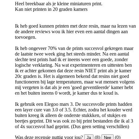
Heel breekbaar als je kleine miniaturen print.
Kan niet printen in 20 graden kamers
Ik heb goed kunnen printen met deze resin, maar na lezen van
de andere reviews wou ik hier even een aantal dingen aan
toevoegen.
Ik heb ongeveer 70% van de prints succesvol gekregen maar
de laatste twee week ging het steeds minder. Na een aantal
slechte test prints had ik er ineens weer een goede, zonder
logische verklaring. Na wat experimenteren en uittesten ben
ik er achter gekomen dat deze resin NIET print als je kamer
20c graden is. Het is algemeen bekend dat resins niet goed
functioneren bij lage temperaturen, maar wat mensen volgens
mij vergeten is dat als je een 'goed geventileerde' kamer hebt
en het buiten ineens 0 wordt, je kamer dus te koud is.
Ik gebruik een Elegoo mars 3. De succesvolle prints hadden
een layer cure van 3.0 of 3.5. Echter, zodra het kouder werd
buiten kreeg ik alleen de onderste stukkken, of stukjes en
beetjes geprint. Dit was ook zo bij print bestanden die ik al 3
of 4x succesvol had geprint. (Dus geen setting verschillen)
Was deze recensie nuttig voor jou?
(8)
(0)
Ja
Nee