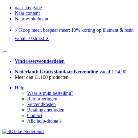
naar navigatie
Naar content
Naar winkelmand
⚡️ Koop meer, bespaar meer: ​​10% korting op filament & resin
vanaf 10 stuks! ⚡️
Vind reserveonderdelen
Nederland: Gratis standaardverzending
vanaf € 54,90
Meer dan 11.100 producten
Help
Waar is mijn bestelling?
Retourneringen
Verzendkosten
Betalingsmethoden
Contact
Alle help-thema`s