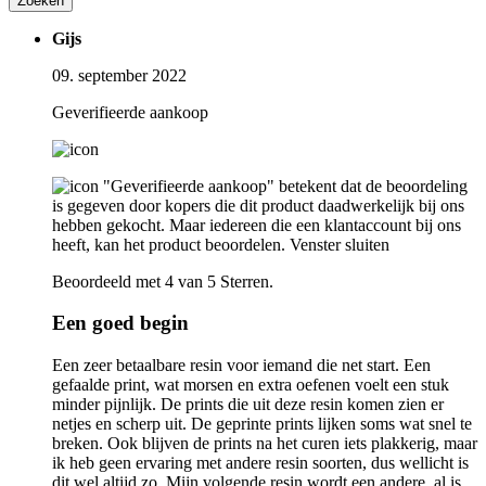
Zoeken
Gijs
09. september 2022
Geverifieerde aankoop
"Geverifieerde aankoop" betekent dat de beoordeling
is gegeven door kopers die dit product daadwerkelijk bij ons
hebben gekocht. Maar iedereen die een klantaccount bij ons
heeft, kan het product beoordelen.
Venster sluiten
Beoordeeld met 4 van 5 Sterren.
Een goed begin
Een zeer betaalbare resin voor iemand die net start. Een
gefaalde print, wat morsen en extra oefenen voelt een stuk
minder pijnlijk. De prints die uit deze resin komen zien er
netjes en scherp uit. De geprinte prints lijken soms wat snel te
breken. Ook blijven de prints na het curen iets plakkerig, maar
ik heb geen ervaring met andere resin soorten, dus wellicht is
dit wel altijd zo. Mijn volgende resin wordt een andere, al is