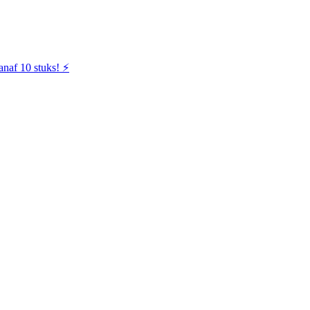
naf 10 stuks! ⚡️