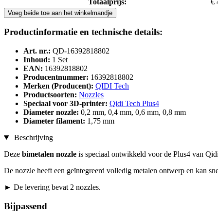
Totaalprijs:
€ 
Voeg beide toe aan het winkelmandje
Productinformatie en technische details:
Art. nr.:
QD-16392818802
Inhoud:
1 Set
EAN:
16392818802
Producentnummer:
16392818802
Merken (Producent):
QIDI Tech
Productsoorten:
Nozzles
Speciaal voor 3D-printer:
Qidi Tech Plus4
Diameter nozzle:
0,2 mm, 0,4 mm, 0,6 mm, 0,8 mm
Diameter filament:
1,75 mm
Beschrijving
Deze
bimetalen nozzle
is speciaal ontwikkeld voor de Plus4 van Qidi
De nozzle heeft een geïntegreerd volledig metalen ontwerp en kan s
► De levering bevat 2 nozzles.
Bijpassend