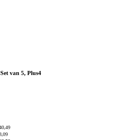
Set van 5, Plus4
40,49
3,09