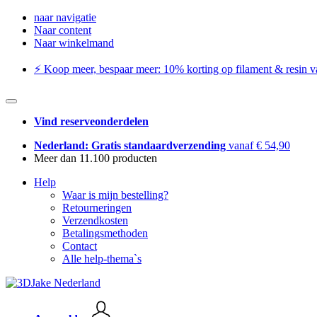
naar navigatie
Naar content
Naar winkelmand
⚡️ Koop meer, bespaar meer: ​​10% korting op filament & resin va
Vind reserveonderdelen
Nederland: Gratis standaardverzending
vanaf € 54,90
Meer dan 11.100 producten
Help
Waar is mijn bestelling?
Retourneringen
Verzendkosten
Betalingsmethoden
Contact
Alle help-thema`s