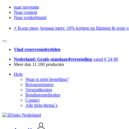
naar navigatie
Naar content
Naar winkelmand
⚡️ Koop meer, bespaar meer: ​​10% korting op filament & resin va
Vind reserveonderdelen
Nederland: Gratis standaardverzending
vanaf € 54,90
Meer dan 11.100 producten
Help
Waar is mijn bestelling?
Retourneringen
Verzendkosten
Betalingsmethoden
Contact
Alle help-thema`s