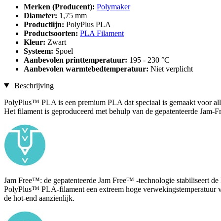
Merken (Producent):
Polymaker
Diameter:
1,75 mm
Productlijn:
PolyPlus PLA
Productsoorten:
PLA Filament
Kleur:
Zwart
Systeem:
Spoel
Aanbevolen printtemperatuur:
195 - 230 °C
Aanbevolen warmtebedtemperatuur:
Niet verplicht
Beschrijving
PolyPlus™ PLA is een premium PLA dat speciaal is gemaakt voor al
Het filament is geproduceerd met behulp van de gepatenteerde Jam-Fre
Jam Free™: de gepatenteerde Jam Free™ -technologie stabiliseert de h
PolyPlus™ PLA-filament een extreem hoge verwekingstemperatuur va
de hot-end aanzienlijk.