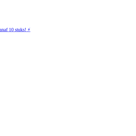
naf 10 stuks! ⚡️