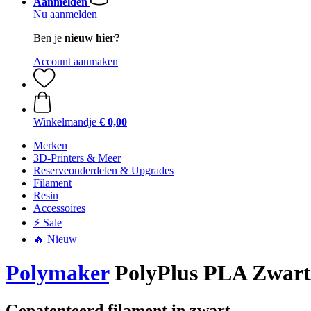
Aanmelden
Nu aanmelden
Ben je
nieuw hier?
Account aanmaken
Winkelmandje
€ 0,00
Merken
3D-Printers & Meer
Reserveonderdelen & Upgrades
Filament
Resin
Accessoires
⚡ Sale
🔥 Nieuw
Polymaker
PolyPlus PLA Zwart
Gepatenteerd filament in zwart