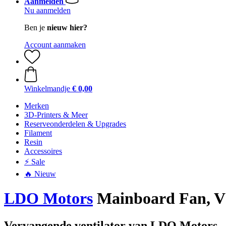
Aanmelden
Nu aanmelden
Ben je
nieuw hier?
Account aanmaken
Winkelmandje
€ 0,00
Merken
3D-Printers & Meer
Reserveonderdelen & Upgrades
Filament
Resin
Accessoires
⚡ Sale
🔥 Nieuw
LDO Motors
Mainboard Fan, V
Vervangende ventilator van LDO Motors