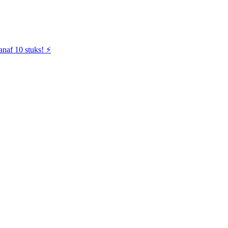
naf 10 stuks! ⚡️