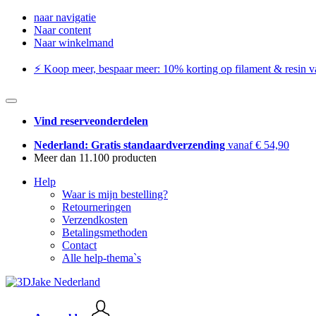
naar navigatie
Naar content
Naar winkelmand
⚡️ Koop meer, bespaar meer: ​​10% korting op filament & resin va
Vind reserveonderdelen
Nederland: Gratis standaardverzending
vanaf € 54,90
Meer dan 11.100 producten
Help
Waar is mijn bestelling?
Retourneringen
Verzendkosten
Betalingsmethoden
Contact
Alle help-thema`s