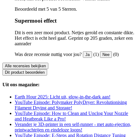
Beoordeeld met 5 van 5 Sterren.
Supermooi effect
Dit is een zeer mooi product. Netjes gerold en constante dikte.
Het effect is echt heel gaaf. Geprint op 205 graden, zeker een
aanrader
Was deze recensie nuttig voor jou?
(1)
(0)
Ja
Nee
Alle recensies bekijken
Dit product beoordelen
Uit ons magazine:
Earth Hour 2025: Licht uit, glow-in-the-dark aan!
YouTube Episode: Polymaker PolyDryer: Revolutionising
Filament Drying and Storage!
YouTube Episode: How to Clean and Unclog Your Nozzle
and Heatbreak Like a Pro!
Verander je 3D-printer in een self-runner - met auto-ejection,
printwachtrijen en eindeloze loops!
YouTube Episode: E-Steps and Rotation Distance Tuning