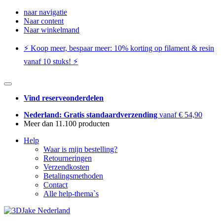
naar navigatie
Naar content
Naar winkelmand
⚡️ Koop meer, bespaar meer: ​​10% korting op filament & resin
vanaf 10 stuks! ⚡️
Vind reserveonderdelen
Nederland: Gratis standaardverzending
vanaf € 54,90
Meer dan 11.100 producten
Help
Waar is mijn bestelling?
Retourneringen
Verzendkosten
Betalingsmethoden
Contact
Alle help-thema`s