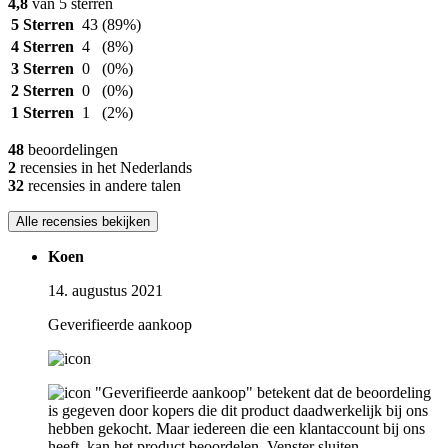
4,8
van 5 sterren
5 Sterren
43
(89%)
4 Sterren
4
(8%)
3 Sterren
0
(0%)
2 Sterren
0
(0%)
1 Sterren
1
(2%)
48
beoordelingen
2
recensies in het Nederlands
32
recensies in andere talen
Alle recensies bekijken
Koen
14. augustus 2021
Geverifieerde aankoop
"Geverifieerde aankoop" betekent dat de beoordeling
is gegeven door kopers die dit product daadwerkelijk bij ons
hebben gekocht. Maar iedereen die een klantaccount bij ons
heeft, kan het product beoordelen.
Venster sluiten