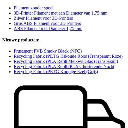
Filament zonder spoel
3D-Printer Filament met een Diameter van 1,75 mm
Zilver Filament voor 3D-Printers
Grijs ABS Filament voor 3D-Printers
ABS Filament met Diameter 1,75 mm
Nieuwe producten:
Prusament PVB Smoky Black (NFC)
Recycling Fabrik rPETG IJskoude Roos (Transparant Roze)
Recycling Fabrik rPLA Refill Melkwit Glas (Transparant)
Recycling Fabrik rPLA Refill rPLA Glinsterende Nacht
Recycling Fabrik rPETG Koppige Ezel (Grijs)