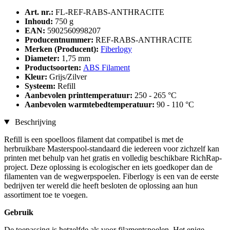
Art. nr.:
FL-REF-RABS-ANTHRACITE
Inhoud:
750 g
EAN:
5902560998207
Producentnummer:
REF-RABS-ANTHRACITE
Merken (Producent):
Fiberlogy
Diameter:
1,75 mm
Productsoorten:
ABS Filament
Kleur:
Grijs/Zilver
Systeem:
Refill
Aanbevolen printtemperatuur:
250 - 265 °C
Aanbevolen warmtebedtemperatuur:
90 - 110 °C
Beschrijving
Refill is een spoelloos filament dat compatibel is met de
herbruikbare Masterspool-standaard die iedereen voor zichzelf kan
printen met behulp van het gratis en volledig beschikbare RichRap-
project. Deze oplossing is ecologischer en iets goedkoper dan de
filamenten van de wegwerpspoelen. Fiberlogy is een van de eerste
bedrijven ter wereld die heeft besloten de oplossing aan hun
assortiment toe te voegen.
Gebruik
De toepassing is hetzelfde als voor filamentspoelen. Het enige