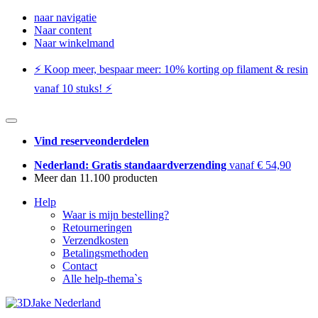
naar navigatie
Naar content
Naar winkelmand
⚡️ Koop meer, bespaar meer: ​​10% korting op filament & resin
vanaf 10 stuks! ⚡️
Vind reserveonderdelen
Nederland: Gratis standaardverzending
vanaf € 54,90
Meer dan 11.100 producten
Help
Waar is mijn bestelling?
Retourneringen
Verzendkosten
Betalingsmethoden
Contact
Alle help-thema`s