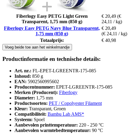
Fiberlogy Easy PETG Light Green
€ 20,49
(€
Transparent, 1,75 mm (850 g)
24,11 / kg)
Fiberlogy Easy PETG Navy Blue Transparent,
€ 20,49
1,75 mm (850 g)
(€ 24,11 / kg)
Totaalprijs:
€ 40,98
Voeg beide toe aan het winkelmandje
Productinformatie en technische details:
Art. nr.:
FL-EPET-LGREENTR-175-085
Inhoud:
850 g
EAN:
5902560995602
Producentnummer:
EPET-LGREENTR-175-085
Merken (Producent):
Fiberlogy
Diameter:
1,75 mm
Productsoorten:
PET / Copolyester Filament
Kleur:
Transparant, Groen
Compatibiliteit:
Bambu Lab AMS*
Systeem:
Spoel
Aanbevolen printtemperatuur:
220 - 250 °C
Aanbevolen warmtebedtemperatuur:
90 °C