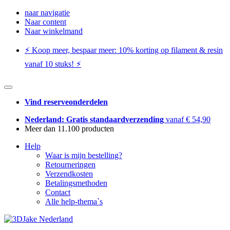
naar navigatie
Naar content
Naar winkelmand
⚡️ Koop meer, bespaar meer: ​​10% korting op filament & resin
vanaf 10 stuks! ⚡️
Vind reserveonderdelen
Nederland: Gratis standaardverzending
vanaf € 54,90
Meer dan 11.100 producten
Help
Waar is mijn bestelling?
Retourneringen
Verzendkosten
Betalingsmethoden
Contact
Alle help-thema`s