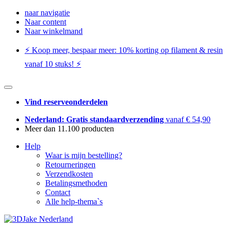
naar navigatie
Naar content
Naar winkelmand
⚡️ Koop meer, bespaar meer: ​​10% korting op filament & resin
vanaf 10 stuks! ⚡️
Vind reserveonderdelen
Nederland: Gratis standaardverzending
vanaf € 54,90
Meer dan 11.100 producten
Help
Waar is mijn bestelling?
Retourneringen
Verzendkosten
Betalingsmethoden
Contact
Alle help-thema`s