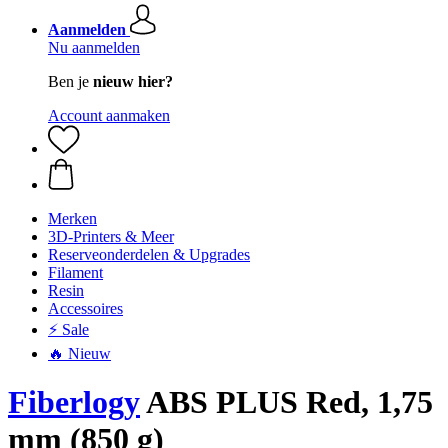
Aanmelden
Nu aanmelden
Ben je
nieuw hier?
Account aanmaken
Merken
3D-Printers & Meer
Reserveonderdelen & Upgrades
Filament
Resin
Accessoires
⚡ Sale
🔥 Nieuw
Fiberlogy
ABS PLUS Red, 1,75
mm (850 g)