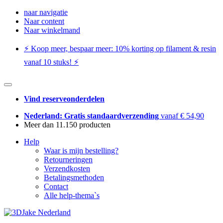
naar navigatie
Naar content
Naar winkelmand
⚡️ Koop meer, bespaar meer: ​​10% korting op filament & resin
vanaf 10 stuks! ⚡️
Vind reserveonderdelen
Nederland: Gratis standaardverzending
vanaf € 54,90
Meer dan 11.150 producten
Help
Waar is mijn bestelling?
Retourneringen
Verzendkosten
Betalingsmethoden
Contact
Alle help-thema`s