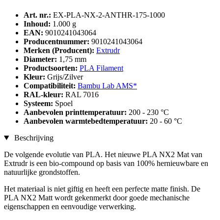
Art. nr.:
EX-PLA-NX-2-ANTHR-175-1000
Inhoud:
1.000 g
EAN:
9010241043064
Producentnummer:
9010241043064
Merken (Producent):
Extrudr
Diameter:
1,75 mm
Productsoorten:
PLA Filament
Kleur:
Grijs/Zilver
Compatibiliteit:
Bambu Lab AMS*
RAL-kleur:
RAL 7016
Systeem:
Spoel
Aanbevolen printtemperatuur:
200 - 230 °C
Aanbevolen warmtebedtemperatuur:
20 - 60 °C
Beschrijving
De volgende evolutie van PLA. Het nieuwe PLA NX2 Mat van
Extrudr is een bio-compound op basis van 100% hernieuwbare en
natuurlijke grondstoffen.
Het materiaal is niet giftig en heeft een perfecte matte finish. De
PLA NX2 Matt wordt gekenmerkt door goede mechanische
eigenschappen en eenvoudige verwerking.