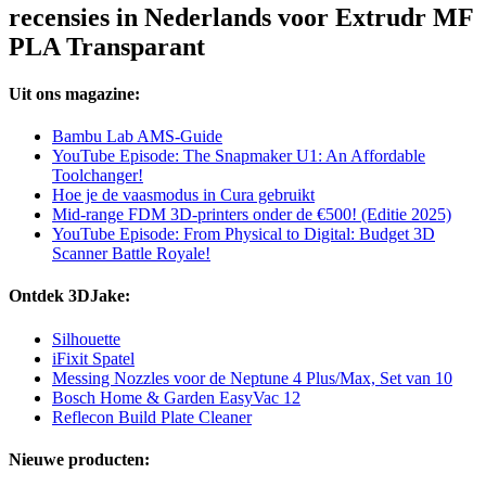
recensies in Nederlands voor Extrudr MF
PLA Transparant
Uit ons magazine:
Bambu Lab AMS-Guide
YouTube Episode: The Snapmaker U1: An Affordable
Toolchanger!
Hoe je de vaasmodus in Cura gebruikt
Mid-range FDM 3D-printers onder de €500! (Editie 2025)
YouTube Episode: From Physical to Digital: Budget 3D
Scanner Battle Royale!
Ontdek 3DJake:
Silhouette
iFixit Spatel
Messing Nozzles voor de Neptune 4 Plus/Max, Set van 10
Bosch Home & Garden EasyVac 12
Reflecon Build Plate Cleaner
Nieuwe producten: