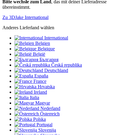
Bitte wechsle zum Land
, das mit deiner Lieferadresse
übereinstimmt.
Zu 3DJake International
Anderes Lieferland wählen
International
Belgien
Belgique
België
България
Česká republika
Deutschland
España
France
Hrvatska
Ireland
Italia
Magyar
Nederland
Österreich
Polska
Portugal
Slovenija