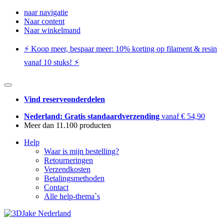
naar navigatie
Naar content
Naar winkelmand
⚡️ Koop meer, bespaar meer: ​​10% korting op filament & resin
vanaf 10 stuks! ⚡️
Vind reserveonderdelen
Nederland: Gratis standaardverzending
vanaf € 54,90
Meer dan 11.100 producten
Help
Waar is mijn bestelling?
Retourneringen
Verzendkosten
Betalingsmethoden
Contact
Alle help-thema`s