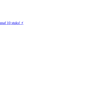
naf 10 stuks! ⚡️