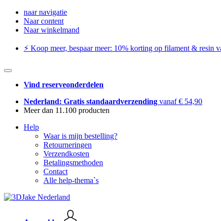
naar navigatie
Naar content
Naar winkelmand
⚡️ Koop meer, bespaar meer: ​​10% korting op filament & resin va
Vind reserveonderdelen
Nederland: Gratis standaardverzending
vanaf € 54,90
Meer dan 11.100 producten
Help
Waar is mijn bestelling?
Retourneringen
Verzendkosten
Betalingsmethoden
Contact
Alle help-thema`s