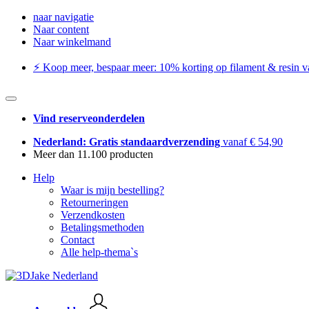
naar navigatie
Naar content
Naar winkelmand
⚡️ Koop meer, bespaar meer: ​​10% korting op filament & resin va
Vind reserveonderdelen
Nederland: Gratis standaardverzending
vanaf € 54,90
Meer dan 11.100 producten
Help
Waar is mijn bestelling?
Retourneringen
Verzendkosten
Betalingsmethoden
Contact
Alle help-thema`s