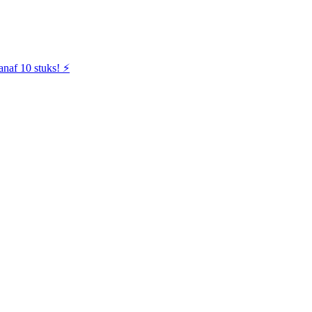
naf 10 stuks! ⚡️