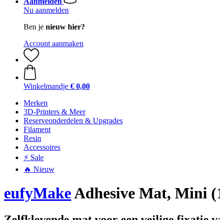
Aanmelden
Nu aanmelden
Ben je
nieuw hier?
Account aanmaken
Winkelmandje
€ 0,00
Merken
3D-Printers & Meer
Reserveonderdelen & Upgrades
Filament
Resin
Accessoires
⚡ Sale
🔥 Nieuw
eufyMake
Adhesive Mat, Mini (1
Zelfklevende mat voor een veilige fixatie 