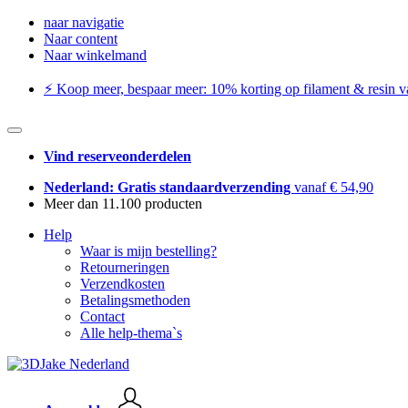
naar navigatie
Naar content
Naar winkelmand
⚡️ Koop meer, bespaar meer: ​​10% korting op filament & resin va
Vind reserveonderdelen
Nederland: Gratis standaardverzending
vanaf € 54,90
Meer dan 11.100 producten
Help
Waar is mijn bestelling?
Retourneringen
Verzendkosten
Betalingsmethoden
Contact
Alle help-thema`s