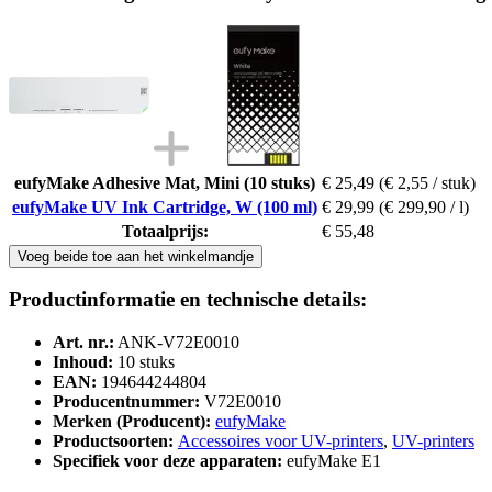
eufyMake Adhesive Mat, Mini (10 stuks)
€ 25,49
(€ 2,55 / stuk)
eufyMake UV Ink Cartridge, W (100 ml)
€ 29,99
(€ 299,90 / l)
Totaalprijs:
€ 55,48
Voeg beide toe aan het winkelmandje
Productinformatie en technische details:
Art. nr.:
ANK-V72E0010
Inhoud:
10 stuks
EAN:
194644244804
Producentnummer:
V72E0010
Merken (Producent):
eufyMake
Productsoorten:
Accessoires voor UV-printers
,
UV-printers
Specifiek voor deze apparaten:
eufyMake E1