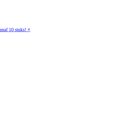
naf 10 stuks! ⚡️