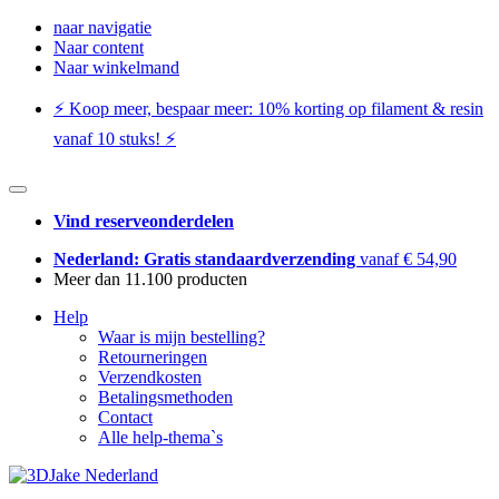
naar navigatie
Naar content
Naar winkelmand
⚡️ Koop meer, bespaar meer: ​​10% korting op filament & resin
vanaf 10 stuks! ⚡️
Vind reserveonderdelen
Nederland: Gratis standaardverzending
vanaf € 54,90
Meer dan 11.100 producten
Help
Waar is mijn bestelling?
Retourneringen
Verzendkosten
Betalingsmethoden
Contact
Alle help-thema`s