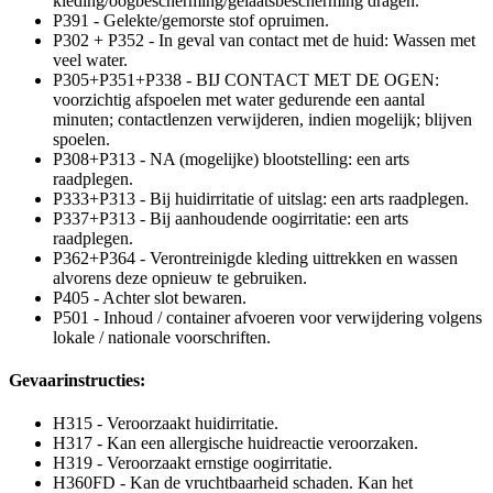
kleding/oogbescherming/gelaatsbescherming dragen.
P391 - Gelekte/gemorste stof opruimen.
P302 + P352 - In geval van contact met de huid: Wassen met
veel water.
P305+P351+P338 - BIJ CONTACT MET DE OGEN:
voorzichtig afspoelen met water gedurende een aantal
minuten; contactlenzen verwijderen, indien mogelijk; blijven
spoelen.
P308+P313 - NA (mogelijke) blootstelling: een arts
raadplegen.
P333+P313 - Bij huidirritatie of uitslag: een arts raadplegen.
P337+P313 - Bij aanhoudende oogirritatie: een arts
raadplegen.
P362+P364 - Verontreinigde kleding uittrekken en wassen
alvorens deze opnieuw te gebruiken.
P405 - Achter slot bewaren.
P501 - Inhoud / container afvoeren voor verwijdering volgens
lokale / nationale voorschriften.
Gevaarinstructies:
H315 - Veroorzaakt huidirritatie.
H317 - Kan een allergische huidreactie veroorzaken.
H319 - Veroorzaakt ernstige oogirritatie.
H360FD - Kan de vruchtbaarheid schaden. Kan het