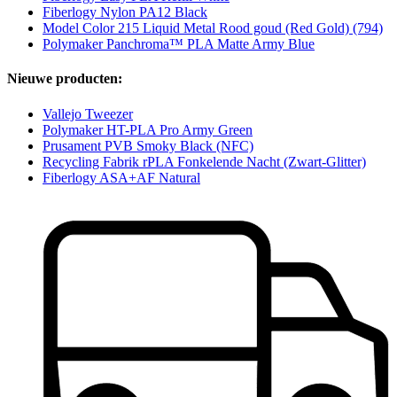
Fiberlogy Nylon PA12 Black
Model Color 215 Liquid Metal Rood goud (Red Gold) (794)
Polymaker Panchroma™ PLA Matte Army Blue
Nieuwe producten:
Vallejo Tweezer
Polymaker HT-PLA Pro Army Green
Prusament PVB Smoky Black (NFC)
Recycling Fabrik rPLA Fonkelende Nacht (Zwart-Glitter)
Fiberlogy ASA+AF Natural