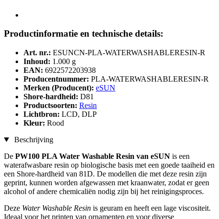
Productinformatie en technische details:
Art. nr.:
ESUNCN-PLA-WATERWASHABLERESIN-R
Inhoud:
1.000 g
EAN:
6922572203938
Producentnummer:
PLA-WATERWASHABLERESIN-R
Merken (Producent):
eSUN
Shore-hardheid:
D81
Productsoorten:
Resin
Lichtbron:
LCD, DLP
Kleur:
Rood
Beschrijving
De
PW100 PLA Water Washable Resin van eSUN
is een
waterafwasbare resin op biologische basis met een goede taaiheid en
een Shore-hardheid van 81D. De modellen die met deze resin zijn
geprint, kunnen worden afgewassen met kraanwater, zodat er geen
alcohol of andere chemicaliën nodig zijn bij het reinigingsproces.
Deze
Water Washable Resin
is geuram en heeft een lage viscositeit.
Ideaal voor het printen van ornamenten en voor diverse