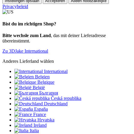
Instellingen opslaan
Accepteren
Alleen noodzakelijke
Privacybeleid
Bist du im richtigen Shop?
Bitte wechsle zum Land
, das mit deiner Lieferadresse
übereinstimmt.
Zu 3DJake International
Anderes Lieferland wählen
International
Belgien
Belgique
België
България
Česká republika
Deutschland
España
France
Hrvatska
Ireland
Italia