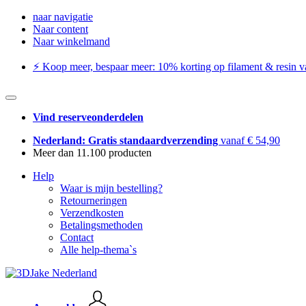
naar navigatie
Naar content
Naar winkelmand
⚡️ Koop meer, bespaar meer: ​​10% korting op filament & resin va
Vind reserveonderdelen
Nederland: Gratis standaardverzending
vanaf € 54,90
Meer dan 11.100 producten
Help
Waar is mijn bestelling?
Retourneringen
Verzendkosten
Betalingsmethoden
Contact
Alle help-thema`s