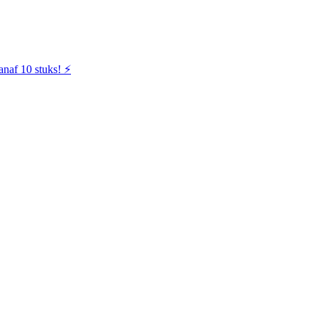
naf 10 stuks! ⚡️