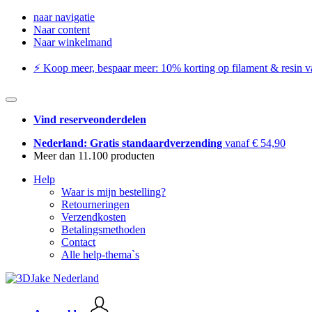
naar navigatie
Naar content
Naar winkelmand
⚡️ Koop meer, bespaar meer: ​​10% korting op filament & resin va
Vind reserveonderdelen
Nederland: Gratis standaardverzending
vanaf € 54,90
Meer dan 11.100 producten
Help
Waar is mijn bestelling?
Retourneringen
Verzendkosten
Betalingsmethoden
Contact
Alle help-thema`s