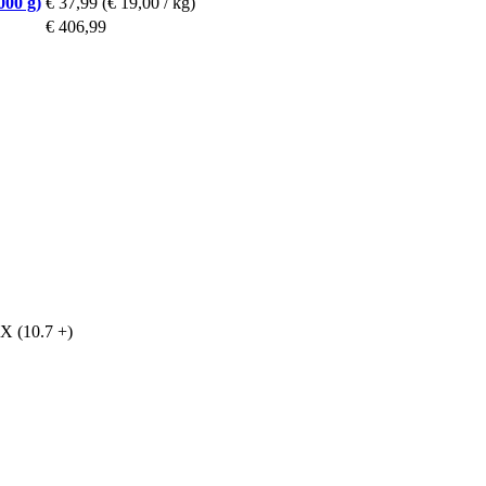
000 g)
€ 37,99
(€ 19,00 / kg)
€ 406,99
X (10.7 +)