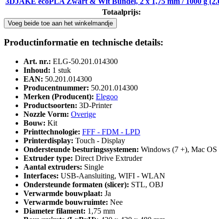
3DJAKE ecoPLA Zwart & Wit Bundel, 2 x 1,75 mm / 1000 g (2.
Totaalprijs:
Voeg beide toe aan het winkelmandje
Productinformatie en technische details:
Art. nr.:
ELG-50.201.014300
Inhoud:
1 stuk
EAN:
50.201.014300
Producentnummer:
50.201.014300
Merken (Producent):
Elegoo
Productsoorten:
3D-Printer
Nozzle Vorm:
Overige
Bouw:
Kit
Printtechnologie:
FFF - FDM - LPD
Printerdisplay:
Touch - Display
Ondersteunde besturingssystemen:
Windows (7 +), Mac OS 
Extruder type:
Direct Drive Extruder
Aantal extruders:
Single
Interfaces:
USB-Aansluiting, WIFI - WLAN
Ondersteunde formaten (slicer):
STL, OBJ
Verwarmde bouwplaat:
Ja
Verwarmde bouwruimte:
Nee
Diameter filament:
1,75 mm