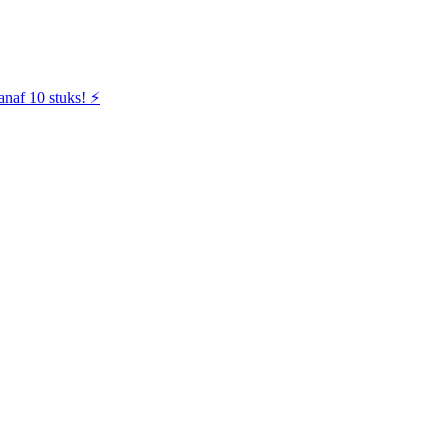
naf 10 stuks! ⚡️