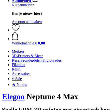
Aanmelden
Nu aanmelden
Ben je
nieuw hier?
Account aanmaken
Winkelmandje
€ 0,00
Merken
3D-Printers & Meer
Reserveonderdelen & Upgrades
Filament
Resin
Accessoires
⚡ Sale
🔥 Nieuw
Elegoo
Neptune 4 Max
Snelle FDM-3D printer met gigantisch b