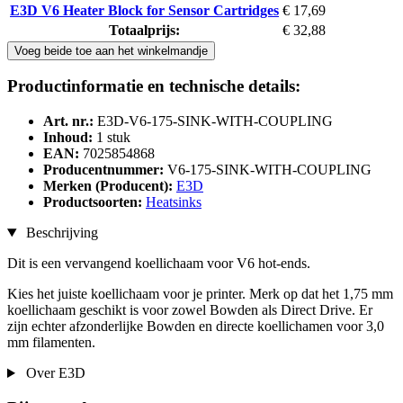
E3D V6 Heater Block for Sensor Cartridges
€ 17,69
Totaalprijs:
€ 32,88
Voeg beide toe aan het winkelmandje
Productinformatie en technische details:
Art. nr.:
E3D-V6-175-SINK-WITH-COUPLING
Inhoud:
1 stuk
EAN:
7025854868
Producentnummer:
V6-175-SINK-WITH-COUPLING
Merken (Producent):
E3D
Productsoorten:
Heatsinks
Beschrijving
Dit is een vervangend koellichaam voor V6 hot-ends.
Kies het juiste koellichaam voor je printer. Merk op dat het 1,75 mm
koellichaam geschikt is voor zowel Bowden als Direct Drive. Er
zijn echter afzonderlijke Bowden en directe koellichamen voor 3,0
mm filamenten.
Over E3D