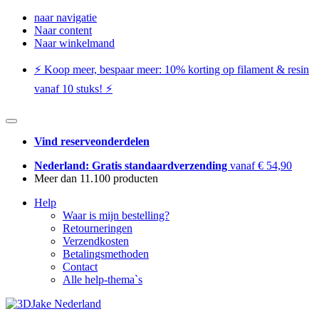
naar navigatie
Naar content
Naar winkelmand
⚡️ Koop meer, bespaar meer: ​​10% korting op filament & resin
vanaf 10 stuks! ⚡️
Vind reserveonderdelen
Nederland: Gratis standaardverzending
vanaf € 54,90
Meer dan 11.100 producten
Help
Waar is mijn bestelling?
Retourneringen
Verzendkosten
Betalingsmethoden
Contact
Alle help-thema`s