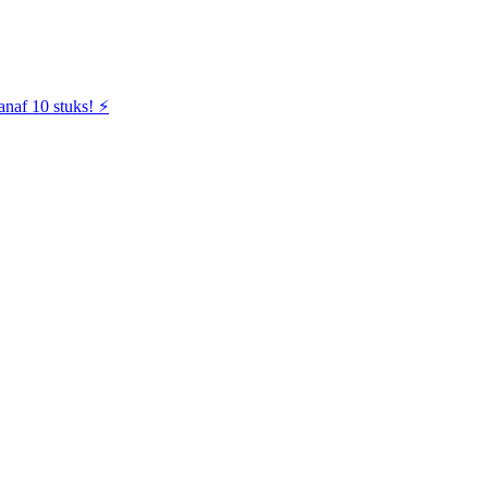
naf 10 stuks! ⚡️