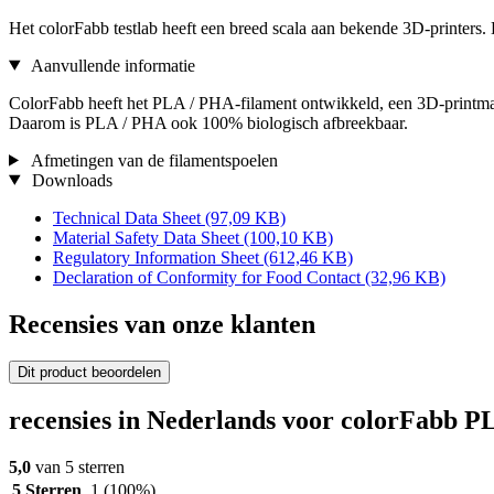
Het colorFabb testlab heeft een breed scala aan bekende 3D-printers. E
Aanvullende informatie
ColorFabb heeft het PLA / PHA-filament ontwikkeld, een 3D-printmat
Daarom is PLA / PHA ook 100% biologisch afbreekbaar.
Afmetingen van de filamentspoelen
Downloads
Technical Data Sheet
(97,09 KB)
Material Safety Data Sheet
(100,10 KB)
Regulatory Information Sheet
(612,46 KB)
Declaration of Conformity for Food Contact
(32,96 KB)
Recensies van onze klanten
Dit product beoordelen
recensies in Nederlands voor colorFabb P
5,0
van 5 sterren
5 Sterren
1
(100%)