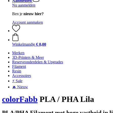
Aanmelden
Nu aanmelden
Ben je
nieuw hier?
Account aanmaken
Winkelmandje
€ 0,00
Merken
3D-Printers & Meer
Reserveonderdelen & Upgrades
Filament
Resin
Accessoires
⚡ Sale
🔥 Nieuw
colorFabb
PLA / PHA Lila
PLA/PHA Filament met hoge vastheid in li