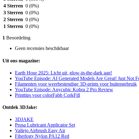
4 Sterren
0
(0%)
3 Sterren
0
(0%)
2 Sterren
0
(0%)
1 Sterren
0
(0%)
1
Beoordeling
Geen recensies beschikbaar
Uit ons magazine:
Earth Hour 2025: Licht uit, glow-in-the-dark aan!
YouTube Episode: AI Generated Models Are Great! Just Not For
Filamenten voor weerbestendige 3D-prints voor buitengebruik
YouTube Episode: Anycubic Kobra 2 Pro Review
Printtips voor colorFabb CorkFill
Ontdek 3DJake:
3DJAKE
Prusa Lubricant Applicator Set
Vallejo Airbrush Easy Air
Fiberlogy Nylon PA12 Red