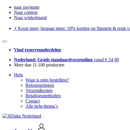
naar navigatie
Naar content
Naar winkelmand
⚡️ Koop meer, bespaar meer: ​​10% korting op filament & resin va
Vind reserveonderdelen
Nederland: Gratis standaardverzending
vanaf € 54,90
Meer dan 11.100 producten
Help
Waar is mijn bestelling?
Retourneringen
Verzendkosten
Betalingsmethoden
Contact
Alle help-thema`s