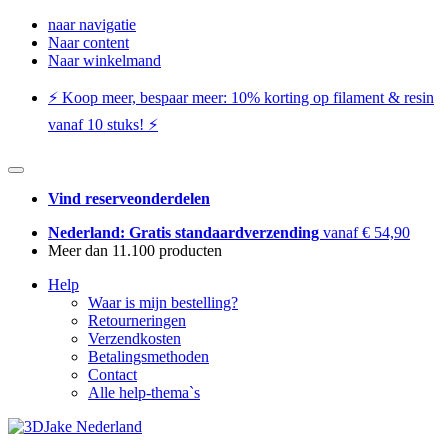
naar navigatie
Naar content
Naar winkelmand
⚡️ Koop meer, bespaar meer: ​​10% korting op filament & resin
vanaf 10 stuks! ⚡️
Vind reserveonderdelen
Nederland: Gratis standaardverzending
vanaf € 54,90
Meer dan 11.100 producten
Help
Waar is mijn bestelling?
Retourneringen
Verzendkosten
Betalingsmethoden
Contact
Alle help-thema`s