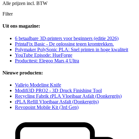
Alle prijzen incl. BTW
Filter
Uit ons magazine:
6 betaalbare 3D-printers voor beginners (editie 2026)
PrintaFix Basic - De oplossing tegen kromtrekken.
Polymaker PolySonic PLA: Snel printen in hoge kwaliteit
YouTube Episode: HueForge
Producttest: Elegoo Mars 4 Ultra
Nieuwe producten:
Vallejo Modeling Knife
Modifi3D PRO2 - 3D Druck Finishing Tool
Recycling Fabrik rPLA Vloeibaar Asfalt (Donkergrijs)
rPLA Refill Vloeibaar Asfalt (Donkergrijs)
Revopoint Mobile Kit (3rd Gen)