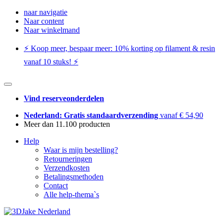
naar navigatie
Naar content
Naar winkelmand
⚡️ Koop meer, bespaar meer: ​​10% korting op filament & resin
vanaf 10 stuks! ⚡️
Vind reserveonderdelen
Nederland: Gratis standaardverzending
vanaf € 54,90
Meer dan 11.100 producten
Help
Waar is mijn bestelling?
Retourneringen
Verzendkosten
Betalingsmethoden
Contact
Alle help-thema`s