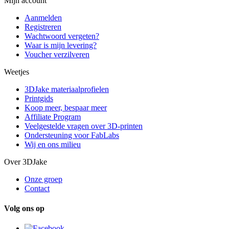
Mijn account
Aanmelden
Registreren
Wachtwoord vergeten?
Waar is mijn levering?
Voucher verzilveren
Weetjes
3DJake materiaalprofielen
Printgids
Koop meer, bespaar meer
Affiliate Program
Veelgestelde vragen over 3D-printen
Ondersteuning voor FabLabs
Wij en ons milieu
Over 3DJake
Onze groep
Contact
Volg ons op