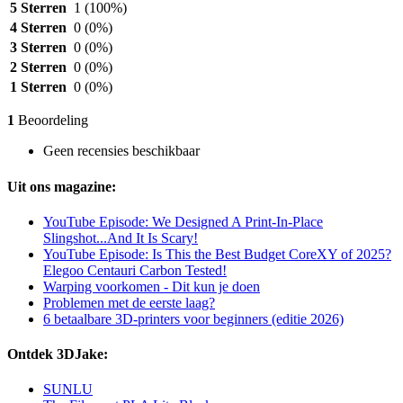
5 Sterren
1
(100%)
4 Sterren
0
(0%)
3 Sterren
0
(0%)
2 Sterren
0
(0%)
1 Sterren
0
(0%)
1
Beoordeling
Geen recensies beschikbaar
Uit ons magazine:
YouTube Episode: We Designed A Print-In-Place
Slingshot...And It Is Scary!
YouTube Episode: Is This the Best Budget CoreXY of 2025?
Elegoo Centauri Carbon Tested!
Warping voorkomen - Dit kun je doen
Problemen met de eerste laag?
6 betaalbare 3D-printers voor beginners (editie 2026)
Ontdek 3DJake:
SUNLU