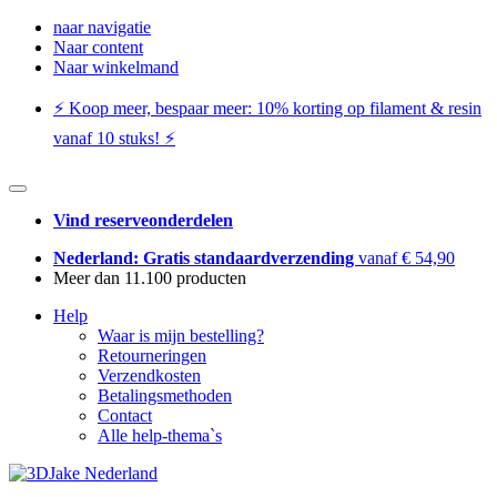
naar navigatie
Naar content
Naar winkelmand
⚡️ Koop meer, bespaar meer: ​​10% korting op filament & resin
vanaf 10 stuks! ⚡️
Vind reserveonderdelen
Nederland: Gratis standaardverzending
vanaf € 54,90
Meer dan 11.100 producten
Help
Waar is mijn bestelling?
Retourneringen
Verzendkosten
Betalingsmethoden
Contact
Alle help-thema`s