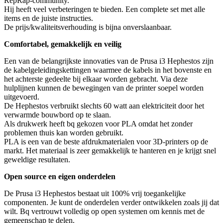
RepRap-community.
Hij heeft veel verbeteringen te bieden. Een complete set met alle
items en de juiste instructies.
De prijs/kwaliteitsverhouding is bijna onverslaanbaar.
Comfortabel, gemakkelijk en veilig
Een van de belangrijkste innovaties van de Prusa i3 Hephestos zijn
de kabelgeleidingskettingen waarmee de kabels in het bovenste en
het achterste gedeelte bij elkaar worden gebracht. Via deze
hulplijnen kunnen de bewegingen van de printer soepel worden
uitgevoerd.
De Hephestos verbruikt slechts 60 watt aan elektriciteit door het
verwarmde bouwbord op te slaan.
Als drukwerk heeft bq gekozen voor PLA omdat het zonder
problemen thuis kan worden gebruikt.
PLA is een van de beste afdrukmaterialen voor 3D-printers op de
markt. Het materiaal is zeer gemakkelijk te hanteren en je krijgt snel
geweldige resultaten.
Open source en eigen onderdelen
De Prusa i3 Hephestos bestaat uit 100% vrij toegankelijke
componenten. Je kunt de onderdelen verder ontwikkelen zoals jij dat
wilt. Bq vertrouwt volledig op open systemen om kennis met de
gemeenschap te delen.