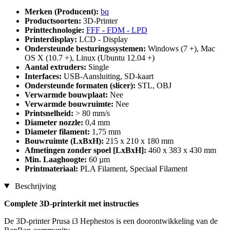
Merken (Producent):
bq
Productsoorten:
3D-Printer
Printtechnologie:
FFF - FDM - LPD
Printerdisplay:
LCD - Display
Ondersteunde besturingssystemen:
Windows (7 +), Mac
OS X (10.7 +), Linux (Ubuntu 12.04 +)
Aantal extruders:
Single
Interfaces:
USB-Aansluiting, SD-kaart
Ondersteunde formaten (slicer):
STL, OBJ
Verwarmde bouwplaat:
Nee
Verwarmde bouwruimte:
Nee
Printsnelheid:
> 80 mm/s
Diameter nozzle:
0,4 mm
Diameter filament:
1,75 mm
Bouwruimte (LxBxH):
215 x 210 x 180 mm
Afmetingen zonder spoel [LxBxH]:
460 x 383 x 430 mm
Min. Laaghoogte:
60 µm
Printmateriaal:
PLA Filament, Speciaal Filament
Beschrijving
Complete 3D-printerkit met instructies
De 3D-printer Prusa i3 Hephestos is een doorontwikkeling van de