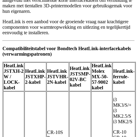
aangevuld met verschillende korte interfacekabels om verbinding te
maken met tientallen 3D-printermodellen voor gebruiksgemak voor
hun eigenaren.
HeatLink is een aanbod voor de groeiende vraag naar krachtigere
componenten voor warmteopwekking en uitlezing en tegelijkertijd
eenvoudig te installeren.
Compatibiliteitstabel voor Bondtech HeatLink-interfacekabels
(verwarmingspatronen)
HeatLink
HeatLink
HeatLink
JSTXH-2
HeatLink
HeatLink
Molex
HeatLink-
JSTSMP-
W /
JSTXHP-
JSTVHR-
MX-50-
ferrule-
02V-BC
LOCK-
2-kabel
2N-kabel
57-9002
kabel
kabel
kabel
kabel
i3
MK3/S/+
i3
MK2.5/S
i3 MK2/S
CR-10
CR-10S