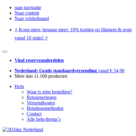
naar navigatie
Naar content
Naar winkelmand
⚡️ Koop meer, bespaar meer: ​​10% korting op filament & resin
vanaf 10 stuks! ⚡️
Vind reserveonderdelen
Nederland: Gratis standaardverzending
vanaf € 54,90
Meer dan 11.100 producten
Help
Waar is mijn bestelling?
Retourneringen
Verzendkosten
Betalingsmethoden
Contact
Alle help-thema`s