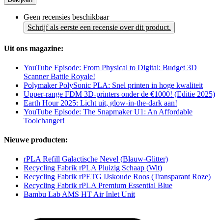
Geen recensies beschikbaar
Schrijf als eerste een recensie over dit product.
Uit ons magazine:
YouTube Episode: From Physical to Digital: Budget 3D
Scanner Battle Royale!
Polymaker PolySonic PLA: Snel printen in hoge kwaliteit
Upper-range FDM 3D-printers onder de €1000! (Editie 2025)
Earth Hour 2025: Licht uit, glow-in-the-dark aan!
YouTube Episode: The Snapmaker U1: An Affordable
Toolchanger!
Nieuwe producten:
rPLA Refill Galactische Nevel (Blauw-Glitter)
Recycling Fabrik rPLA Pluizig Schaap (Wit)
Recycling Fabrik rPETG IJskoude Roos (Transparant Roze)
Recycling Fabrik rPLA Premium Essential Blue
Bambu Lab AMS HT Air Inlet Unit