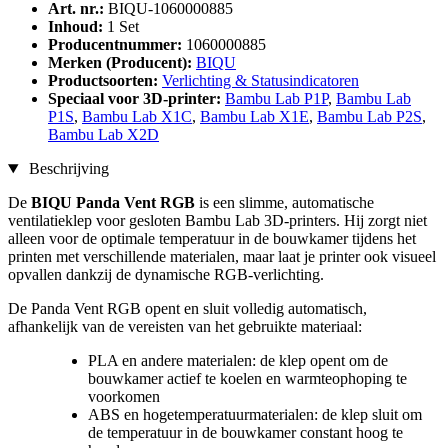
Art. nr.:
BIQU-1060000885
Inhoud:
1 Set
Producentnummer:
1060000885
Merken (Producent):
BIQU
Productsoorten:
Verlichting & Statusindicatoren
Speciaal voor 3D-printer:
Bambu Lab P1P
,
Bambu Lab
P1S
,
Bambu Lab X1C
,
Bambu Lab X1E
,
Bambu Lab P2S
,
Bambu Lab X2D
Beschrijving
De
BIQU Panda Vent RGB
is een slimme, automatische
ventilatieklep voor gesloten Bambu Lab 3D-printers. Hij zorgt niet
alleen voor de optimale temperatuur in de bouwkamer tijdens het
printen met verschillende materialen, maar laat je printer ook visueel
opvallen dankzij de dynamische RGB-verlichting.
De Panda Vent RGB opent en sluit volledig automatisch,
afhankelijk van de vereisten van het gebruikte materiaal:
PLA en andere materialen: de klep opent om de
bouwkamer actief te koelen en warmteophoping te
voorkomen
ABS en hogetemperatuurmaterialen: de klep sluit om
de temperatuur in de bouwkamer constant hoog te