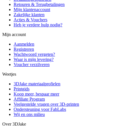
Retouren & Terugbetalingen
Mijn klantenaccount
Zakelijke klanten
Acties & Vouchers
Heb je verdere hulp nodig?
Mijn account
Aanmelden
Registreren
Wachtwoord vergeten?
Waar is mijn levering?
Voucher verzilveren
Weetjes
3DJake materiaalprofielen
Printgids
Koop meer, bespaar meer
Affiliate Program
Veelgestelde vragen over 3D-printen
Ondersteuning voor FabLabs
Wij en ons milieu
Over 3DJake