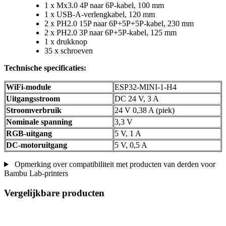
1 x Mx3.0 4P naar 6P-kabel, 100 mm
1 x USB-A-verlengkabel, 120 mm
2 x PH2.0 15P naar 6P+5P+5P-kabel, 230 mm
2 x PH2.0 3P naar 6P+5P-kabel, 125 mm
1 x drukknop
35 x schroeven
Technische specificaties:
WiFi-module
ESP32-MINI-1-H4
Uitgangsstroom
DC 24 V, 3 A
Stroomverbruik
24 V 0,38 A (piek)
Nominale spanning
3,3 V
RGB-uitgang
5 V, 1 A
DC-motoruitgang
5 V, 0,5 A
Opmerking over compatibiliteit met producten van derden voor
Bambu Lab-printers
Vergelijkbare producten