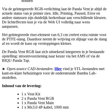
houden
Via de geïntegreerde RGB-verlichting laat de Panda Vent je altijd de
actuele status van je printer zien. Idle, Printing, Paused, Error en
andere statussen zijn duidelijk herkenbaar aan verschillende kleuren.
De lichteffecten kun je via de Web UI volledig naar wens
aanpassen.
Het geïntegreerde riser-element van 6,3 cm creëert extra ruimte voor
de PTFE-slang. Daardoor neemt de wrijving en slijtage van de slang
af en wordt de kans op verstoppingen kleiner.
De Panda Vent RGB laat zich uitstekend integreren in je bestaande
opstelling: stroomvoorziening naar keuze via het AMS of via de
BIQU Panda Tap.
►
Open-source CAD-bestanden:
Hier
vind je STL-bestanden met
kant-en-klare behuizingen voor de ondersteunde Bambu Lab-
modellen.
Inhoud van de levering:
1 x Vent Kit
2 x Panda Vent RGB
1 x Panda Vent Main
1 x Mx3.0 4P-kabel, 1000 mm