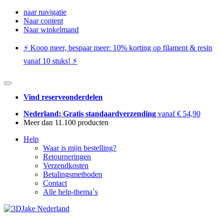
naar navigatie
Naar content
Naar winkelmand
⚡️ Koop meer, bespaar meer: ​​10% korting op filament & resin
vanaf 10 stuks! ⚡️
Vind reserveonderdelen
Nederland: Gratis standaardverzending
vanaf € 54,90
Meer dan 11.100 producten
Help
Waar is mijn bestelling?
Retourneringen
Verzendkosten
Betalingsmethoden
Contact
Alle help-thema`s