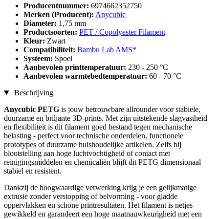
Producentnummer:
6974662352750
Merken (Producent):
Anycubic
Diameter:
1,75 mm
Productsoorten:
PET / Copolyester Filament
Kleur:
Zwart
Compatibiliteit:
Bambu Lab AMS*
Systeem:
Spoel
Aanbevolen printtemperatuur:
230 - 250 °C
Aanbevolen warmtebedtemperatuur:
60 - 70 °C
Beschrijving
Anycubic PETG
is jouw betrouwbare allrounder voor stabiele,
duurzame en briljante 3D-prints. Met zijn uitstekende slagvastheid
en flexibiliteit is dit filament goed bestand tegen mechanische
belasting - perfect voor technische onderdelen, functionele
prototypes of duurzame huishoudelijke artikelen. Zelfs bij
blootstelling aan hoge luchtvochtigheid of contact met
reinigingsmiddelen en chemicaliën blijft dit PETG dimensionaal
stabiel en resistent.
Dankzij de hoogwaardige verwerking krijg je een gelijkmatige
extrusie zonder verstopping of belvorming - voor gladde
oppervlakken en schone printresultaten. Het filament is netjes
gewikkeld en garandeert een hoge maatnauwkeurigheid met een