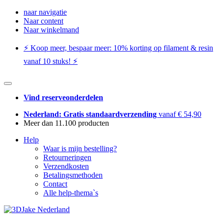
naar navigatie
Naar content
Naar winkelmand
⚡️ Koop meer, bespaar meer: ​​10% korting op filament & resin
vanaf 10 stuks! ⚡️
Vind reserveonderdelen
Nederland: Gratis standaardverzending
vanaf € 54,90
Meer dan 11.100 producten
Help
Waar is mijn bestelling?
Retourneringen
Verzendkosten
Betalingsmethoden
Contact
Alle help-thema`s