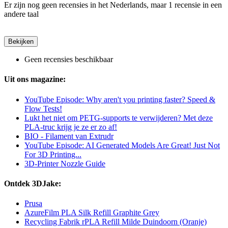
Er zijn nog geen recensies in het Nederlands, maar 1 recensie in een
andere taal
Bekijken
Geen recensies beschikbaar
Uit ons magazine:
YouTube Episode: Why aren't you printing faster? Speed &
Flow Tests!
Lukt het niet om PETG-supports te verwijderen? Met deze
PLA-truc krijg je ze er zo af!
BIO - Filament van Extrudr
YouTube Episode: AI Generated Models Are Great! Just Not
For 3D Printing...
3D-Printer Nozzle Guide
Ontdek 3DJake:
Prusa
AzureFilm PLA Silk Refill Graphite Grey
Recycling Fabrik rPLA Refill Milde Duindoorn (Oranje)