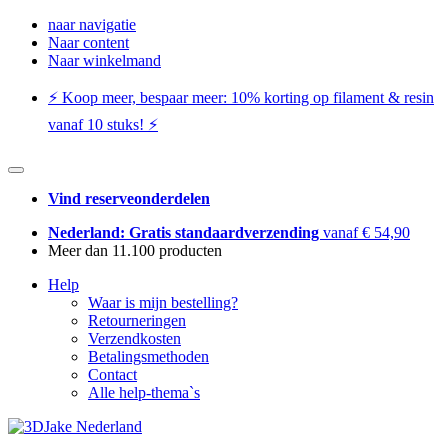
naar navigatie
Naar content
Naar winkelmand
⚡️ Koop meer, bespaar meer: ​​10% korting op filament & resin
vanaf 10 stuks! ⚡️
Vind reserveonderdelen
Nederland: Gratis standaardverzending
vanaf € 54,90
Meer dan 11.100 producten
Help
Waar is mijn bestelling?
Retourneringen
Verzendkosten
Betalingsmethoden
Contact
Alle help-thema`s